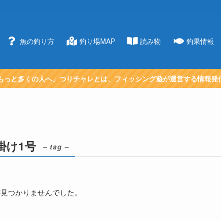
魚の釣り方
釣り場MAP
読み物
釣果情報
もっと多くの人へ」つりチャレとは、フィッシング遊が運営する情報発
掛け1号
– tag –
が見つかりませんでした。