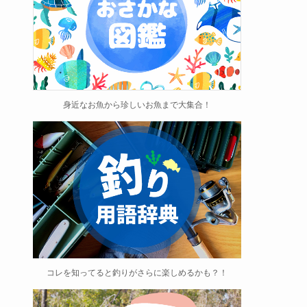
身近なお魚から珍しいお魚まで大集合！
コレを知ってると釣りがさらに楽しめるかも？！