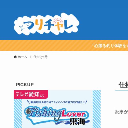
「心躍る釣り体験を
ホーム
仕掛け1号
仕
PICKUP
記事