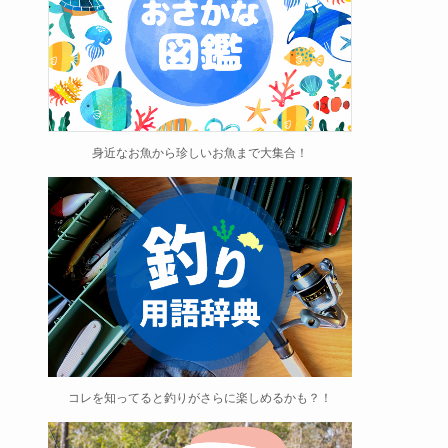
身近なお魚から珍しいお魚まで大集合！
コレを知ってると釣りがさらに楽しめるかも？！