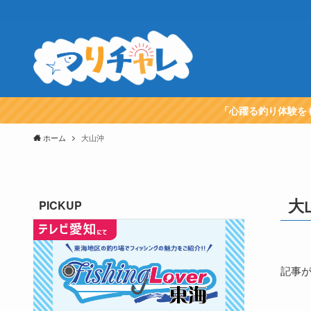
「心躍る釣り体験を
ホーム
大山沖
大
PICKUP
記事