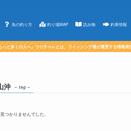
魚の釣り方
釣り場MAP
読み物
釣果情報
もっと多くの人へ」つりチャレとは、フィッシング遊が運営する情報発
山沖
– tag –
が見つかりませんでした。