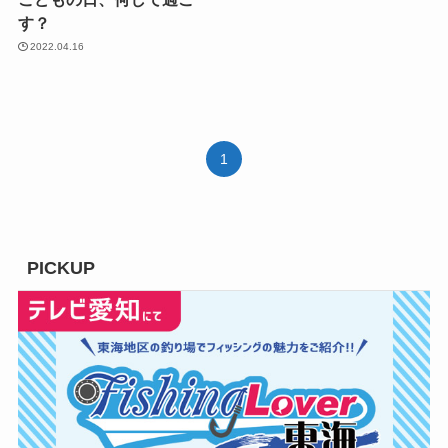
す？
2022.04.16
1
PICKUP