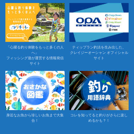
「心躍る釣り体験をもっと多くの人
ティップラン釣法を生み出した、
へ」
クレイジーオーシャン オフィシャル
フィッシング遊が運営する情報発信
サイト
サイト
身近なお魚から珍しいお魚まで大集
コレを知ってると釣りがさらに楽し
合！
めるかも？！