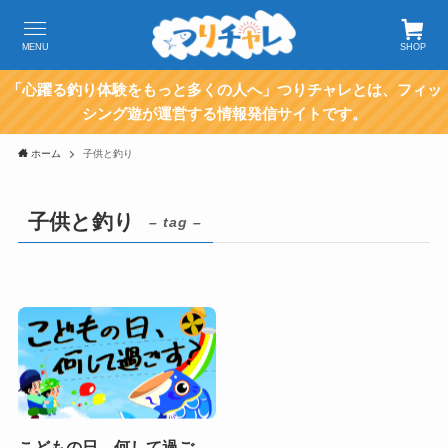
MENU
SHOP
「心躍る釣り体験をもっと多くの人へ」つりチャレとは、フィッ
シング遊が運営する情報発信サイトです。
ホーム
子供と釣り
子供と釣り
– tag –
こどもの日、何して過ご