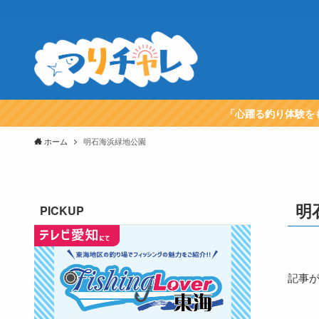
「心躍る釣り体験を
ホーム
明石海浜緑地公園
明
PICKUP
記事