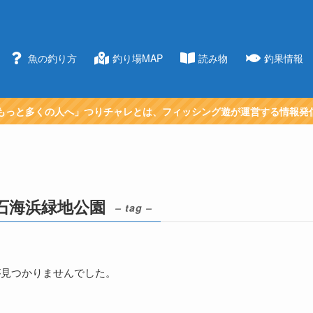
魚の釣り方
釣り場MAP
読み物
釣果情報
もっと多くの人へ」つりチャレとは、フィッシング遊が運営する情報発
石海浜緑地公園
– tag –
が見つかりませんでした。