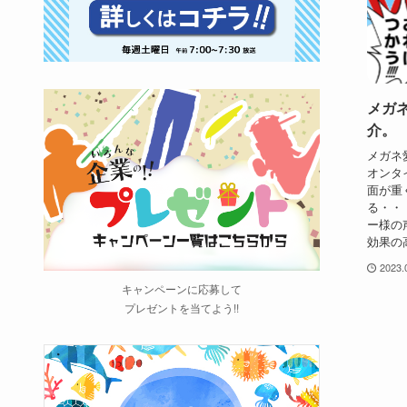
メガ
介。
メガネ
オンタ
面が重
る・・
ー様の
効果の
2023.
キャンペーンに応募して
プレゼントを当てよう!!