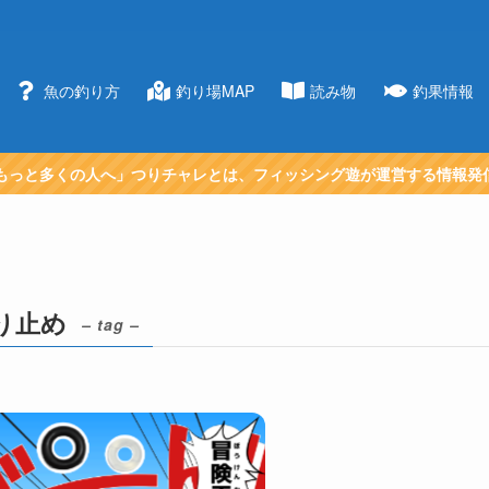
魚の釣り方
釣り場MAP
読み物
釣果情報
もっと多くの人へ」つりチャレとは、フィッシング遊が運営する情報発
り止め
– tag –