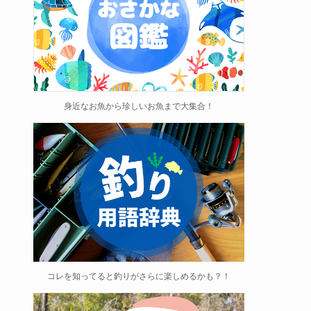
身近なお魚から珍しいお魚まで大集合！
コレを知ってると釣りがさらに楽しめるかも？！