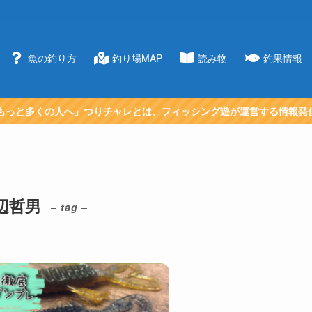
魚の釣り方
釣り場MAP
読み物
釣果情報
もっと多くの人へ」つりチャレとは、フィッシング遊が運営する情報発
辺哲男
– tag –