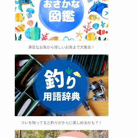
身近なお魚から珍しいお魚まで大集合！
コレを知ってると釣りがさらに楽しめるかも？！