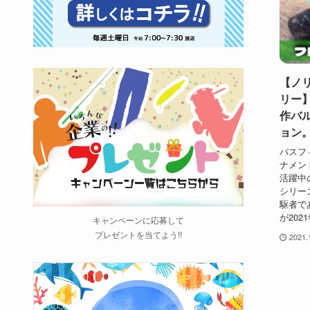
【ノ
リー】
作バ
ョン
バスフ
ナメン
活躍中
シリー
駆者で
が202
キャンペーンに応募して
プレゼントを当てよう!!
2021.