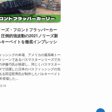
リーズ・フロントフラッパーカー
圧倒的強波動の2021ノリーズ新
ルキーベイトを徹底インプレッシ
。
ィッシングの本場、アメリカの最高峰トー
トシーンであるバスマスターシリーズで大
の伊藤巧氏が熱望し、同じくバスマスター
ズで活躍した日本のバスフィッシングの先
ある田辺哲男氏が制作したバルキーベイト
1年登場した...
12.10