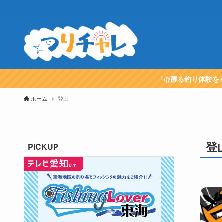
「心躍る釣り体験を
ホーム
登山
登
PICKUP