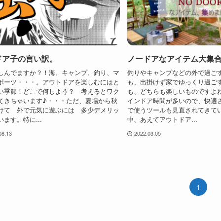
ドア子の言い訳。
ノードアなアイテム大集
しんでますか？！海、キャンプ、釣り、マ
釣りやキャンプなどの外で過ご
ポーツ・・・。アウトドアを楽しむにはと
も、出掛けず家でゆっくり過ご
い季節！どこで何しよう？ 考えるとワク
も、どちらも楽しいものですよ
てきちゃいます♪・・・ただ、夏場から秋
インドア時間が多いので、快適
けて 外で元気に遊ぶには 多少デメリッ
で使うツールも見直されてきて
ます。特に...
中、あえてアウトドア...
08.13
2022.03.05
1