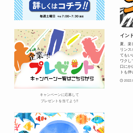
イン
夏、楽
リンス
てもい
ワクし
口にか
トも伴い
2022.
キャンペーンに応募して
プレゼントを当てよう!!