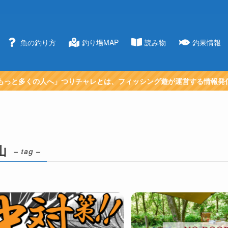
魚の釣り方
釣り場MAP
読み物
釣果情報
もっと多くの人へ」つりチャレとは、フィッシング遊が運営する情報発
山
– tag –