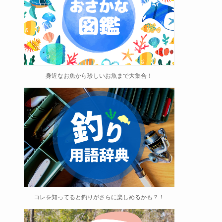
身近なお魚から珍しいお魚まで大集合！
コレを知ってると釣りがさらに楽しめるかも？！