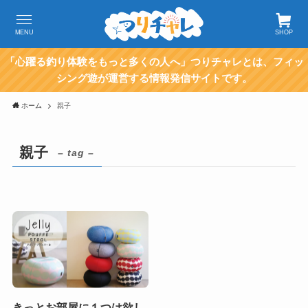
MENU
SHOP
「心躍る釣り体験をもっと多くの人へ」つりチャレとは、フィッ
シング遊が運営する情報発信サイトです。
ホーム
親子
親子
– tag –
きっとお部屋に１つは欲し