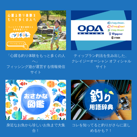
「心躍る釣り体験をもっと多くの人
ティップラン釣法を生み出した、
へ」
クレイジーオーシャン オフィシャル
フィッシング遊が運営する情報発信
サイト
サイト
身近なお魚から珍しいお魚まで大集
コレを知ってると釣りがさらに楽し
合！
めるかも？！