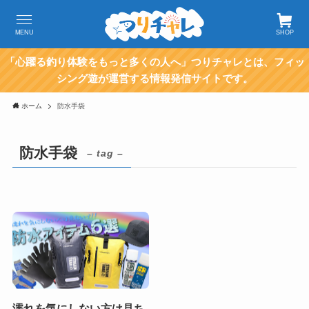
MENU
SHOP
「心躍る釣り体験をもっと多くの人へ」つりチャレとは、フィッ
シング遊が運営する情報発信サイトです。
ホーム
防水手袋
防水手袋
– tag –
濡れを気にしない方は見ち