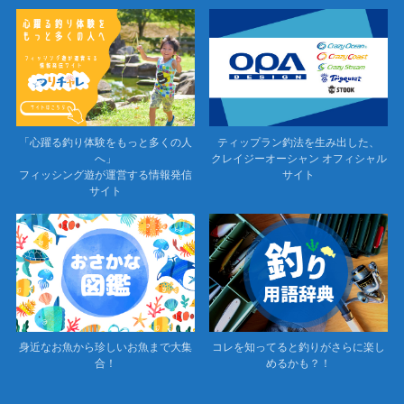
「心躍る釣り体験をもっと多くの人
ティップラン釣法を生み出した、
へ」
クレイジーオーシャン オフィシャル
フィッシング遊が運営する情報発信
サイト
サイト
身近なお魚から珍しいお魚まで大集
コレを知ってると釣りがさらに楽し
合！
めるかも？！