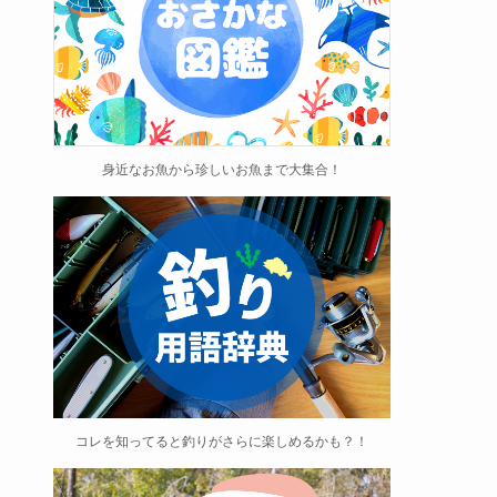
身近なお魚から珍しいお魚まで大集合！
コレを知ってると釣りがさらに楽しめるかも？！