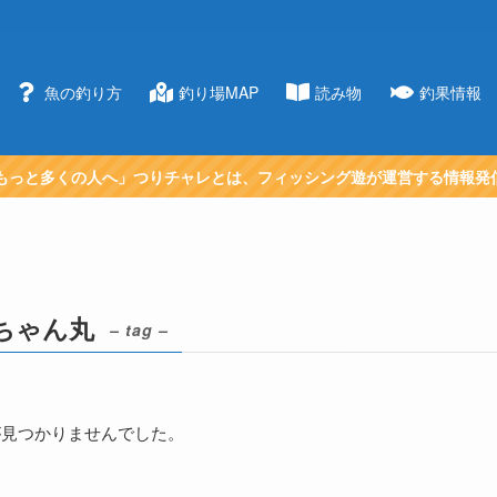
魚の釣り方
釣り場MAP
読み物
釣果情報
もっと多くの人へ」つりチャレとは、フィッシング遊が運営する情報発
ちゃん丸
– tag –
が見つかりませんでした。