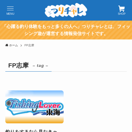
MENU
SHOP
「心躍る釣り体験をもっと多くの人へ」つりチャレとは、フィッ
シング遊が運営する情報発信サイトです。
ホーム
FP志摩
FP志摩
– tag –
釣りをするなら見なきゃ