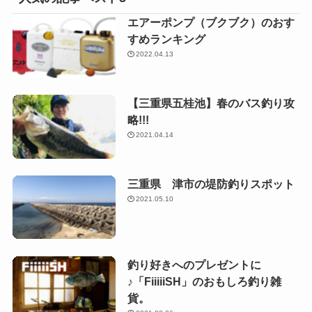
エアーポンプ（ブクブク）のおす
すめランキング
2022.04.13
【三重県五桂池】春のバス釣り攻
略!!!
2021.04.14
三重県 津市の堤防釣りスポット
2021.05.10
釣り好きへのプレゼントに
♪「FiiiiiSH」のおもしろ釣り雑
貨。