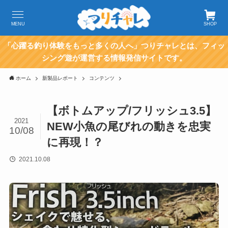
MENU
SHOP
「心躍る釣り体験をもっと多くの人へ」つりチャレとは、フィッ
シング遊が運営する情報発信サイトです。
ホーム
新製品レポート
コンテンツ
【ボトムアップ/フリッシュ3.5】
2021
NEW小魚の尾びれの動きを忠実
10/08
に再現！？
2021.10.08