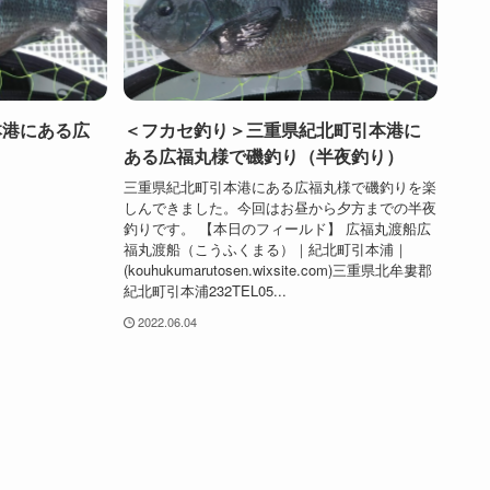
本港にある広
＜フカセ釣り＞三重県紀北町引本港に
ある広福丸様で磯釣り（半夜釣り）
三重県紀北町引本港にある広福丸様で磯釣りを楽
しんできました。今回はお昼から夕方までの半夜
釣りです。 【本日のフィールド】 広福丸渡船広
福丸渡船（こうふくまる）｜紀北町引本浦｜
(kouhukumarutosen.wixsite.com)三重県北牟婁郡
紀北町引本浦232TEL05...
2022.06.04