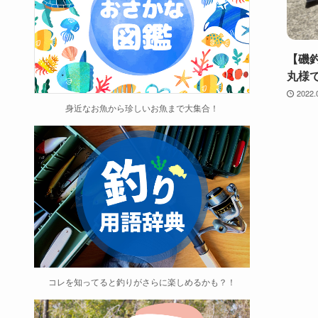
【磯
丸様
2022.
身近なお魚から珍しいお魚まで大集合！
コレを知ってると釣りがさらに楽しめるかも？！