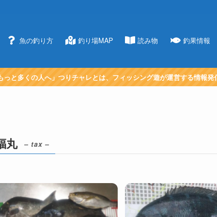
魚の釣り方
釣り場MAP
読み物
釣果情報
もっと多くの人へ」つりチャレとは、フィッシング遊が運営する情報発
福丸
– tax –