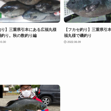
釣り】三重県引本にある広福丸様
【フカセ釣り】三重県引
磯釣り。秋の数釣り編
福丸様で磯釣り
10.30
2022.06.09