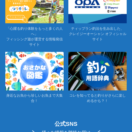
「心躍る釣り体験をもっと多くの人
ティップラン釣法を生み出した、
へ」
クレイジーオーシャン オフィシャル
フィッシング遊が運営する情報発信
サイト
サイト
身近なお魚から珍しいお魚まで大集
コレを知ってると釣りがさらに楽し
合！
めるかも？！
公式SNS