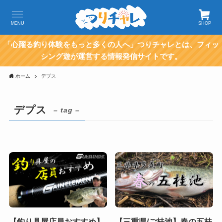
MENU
SHOP
「心躍る釣り体験をもっと多くの人へ」つりチャレとは、フィッ
シング遊が運営する情報発信サイトです。
ホーム
デプス
デプス
– tag –
【釣り具屋店員おすすめ】
【三重県/ご桂池】春の五桂