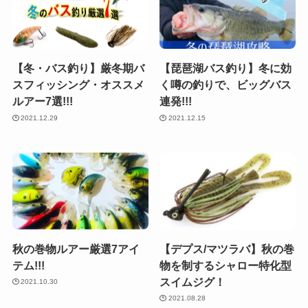
【冬・バス釣り】厳冬期バ
【琵琶湖バス釣り】冬に効
スフィッシング・オススメ
く噂の釣りで、ビッグバス
ルアー7選!!!
連発!!!
2021.12.29
2021.12.15
秋の巻物ルアー厳選7アイ
【デプス/マツラバ】秋の巻
テム!!!
物を制するシャロー特化型
スイムジグ！
2021.10.30
2021.08.28