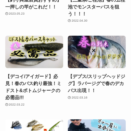
一押しの竿がこれだ！！
池でモンスターバスを狙
う！！！
2023.05.23
2022.04.30
【デコイ/アイガード】必
【デプス/スリップヘッドジ
見！春のバス釣り最強！ミ
グ】ラバージグで春のデカ
ドスト&ボトムジャークの
バス出現！！
必需品!!!
2022.03.16
2022.03.22