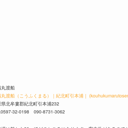
福丸渡船
丸渡船（こうふくまる）｜紀北町引本浦｜ (kouhukumarutosen.wix
重県北牟婁郡紀北町引本浦232
0597-32-0198 090-8731-3062