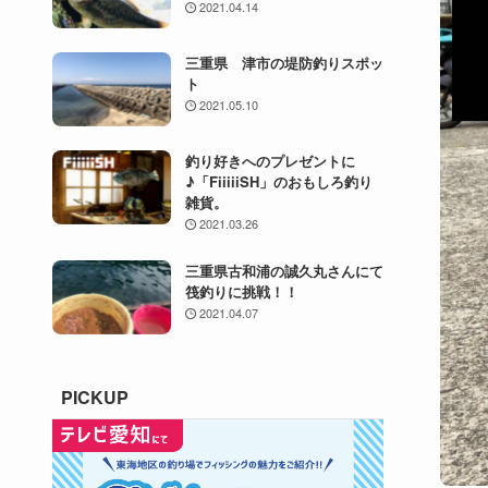
2021.04.14
三重県 津市の堤防釣りスポッ
ト
2021.05.10
釣り好きへのプレゼントに
♪「FiiiiiSH」のおもしろ釣り
雑貨。
2021.03.26
三重県古和浦の誠久丸さんにて
筏釣りに挑戦！！
2021.04.07
PICKUP