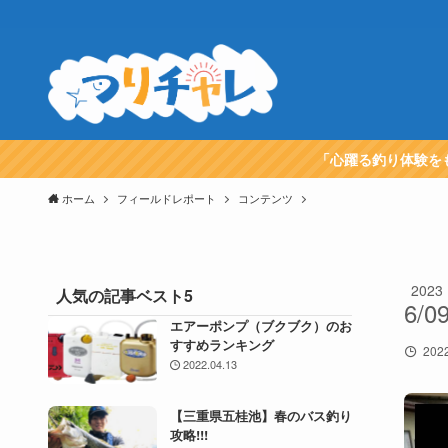
「心躍る釣り体験を
ホーム
フィールドレポート
コンテンツ
2023
人気の記事ベスト5
6/0
エアーポンプ（ブクブク）のお
すすめランキング
2022
2022.04.13
【三重県五桂池】春のバス釣り
攻略!!!